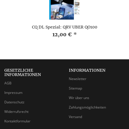
CQ DL Spezial: QRV ÜBER QO100
12,00 €
*
GESETZLICHE
INFORMATIONEN
INFORMATIONEN
Newsletter
AGB
Sitemap
Impressum
Wir über uns
Datenschutz
Zahlungsmöglichkeiten
Widerrufsrecht
Versand
Kontaktformular