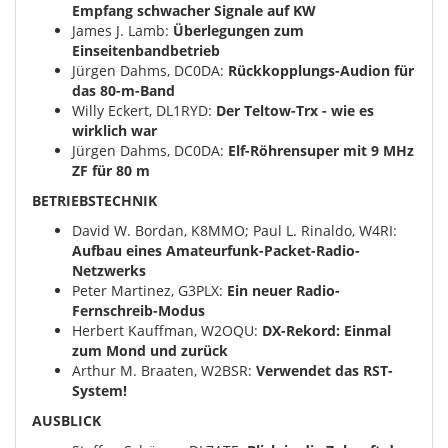
Empfang schwacher Signale auf KW
James J. Lamb:
Überlegungen zum
Einseitenbandbetrieb
Jürgen Dahms, DC0DA:
Rückkopplungs-Audion für
das 80-m-Band
Willy Eckert, DL1RYD:
Der Teltow-Trx - wie es
wirklich war
Jürgen Dahms, DC0DA:
Elf-Röhrensuper mit 9 MHz
ZF für 80 m
BETRIEBSTECHNIK
David W. Bordan, K8MMO; Paul L. Rinaldo, W4RI:
Aufbau eines Amateurfunk-Packet-Radio-
Netzwerks
Peter Martinez, G3PLX:
Ein neuer Radio-
Fernschreib-Modus
Herbert Kauffman, W2OQU:
DX-Rekord: Einmal
zum Mond und zurück
Arthur M. Braaten, W2BSR:
Verwendet das RST-
System!
AUSBLICK