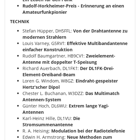
Rudolf-Horkheimer-Preis - Erinnerung an einen
Amateurfunkpionier
TECHNIK
Stefan Hüpper, DH5FFL:
Von der Drahtantenne zu
modernen Strahlern
Louis Varney, G5RV†:
Effektive Multibandantenne
einfacher Konstruktion
Rudolf Baumgartner, HB9CV†:
Zweielement-
Antenne mit doppelter T-Speisung
Richard Auerbach, DL1FK†:
Der DL1FK-Drei-
Element-Dreiband-Beam
Loren G. Windom, W8GZ:
Eindraht-gespeister
Hertz'scher Dipol
Chester L. Buchanan, W3DZZ:
Das Multimatch
Antennen-System
Günter Hoch, DL6WU:
Extrem lange Yagi-
Antennen
Karl-Heinz Hille, DL1VU:
Die
Stromsummenantenne
R. A. Heising:
Modulation bei der Radiotelefonie
Edwin H. Armstrong:
Neue Methoden zum