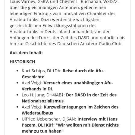
Louis Varney, G5RV, und Chester L. Buchanan, W3DZZ,
über die gleichnamigen Antennen, geben einen
lebendigen Eindruck vom innovativen Charakter des
Amateurfunks. Dazu werden die wichtigsten
geschichtlichen Entwicklungsstationen des
Amateurfunks in Deutschland behandelt, von den
Anfängen des Funks, der Zeit des DASD und natürlich bis
hin zur Geschichte des Deutschen Amateur-Radio-Club.
Aus dem Inhalt:
HISTORISCH
Kurt Schips, DL1DA:
Reise durch die Afu-
Geschichte
Axel Voigt:
Versuch eines unabhängigen Afu-
Verbands in DL
Leo H. Jung, DH4IAB†:
Der DASD in der Zeit des
Nationalsozialismus
Axel Voigt:
Kurzwellentagungen im Zeichen des
Wiederaufbaus
Ulfried Ueberschar, DJ6AN:
Interview mit Hans
Pazem, DL1KB†: "Wir wollten mit Dienst nichts
mehr zu tun haben"