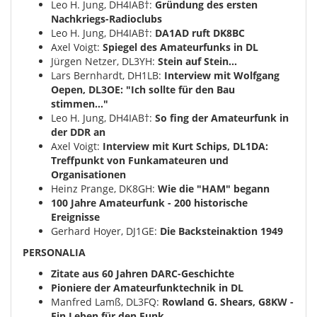
Leo H. Jung, DH4IAB†:
Gründung des ersten
Nachkriegs-Radioclubs
Leo H. Jung, DH4IAB†:
DA1AD ruft DK8BC
Axel Voigt:
Spiegel des Amateurfunks in DL
Jürgen Netzer, DL3YH:
Stein auf Stein...
Lars Bernhardt, DH1LB:
Interview mit Wolfgang
Oepen, DL3OE: "Ich sollte für den Bau
stimmen..."
Leo H. Jung, DH4IAB†:
So fing der Amateurfunk in
der DDR an
Axel Voigt:
Interview mit Kurt Schips, DL1DA:
Treffpunkt von Funkamateuren und
Organisationen
Heinz Prange, DK8GH:
Wie die "HAM" begann
100 Jahre Amateurfunk - 200 historische
Ereignisse
Gerhard Hoyer, DJ1GE:
Die Backsteinaktion 1949
PERSONALIA
Zitate aus 60 Jahren DARC-Geschichte
Pioniere der Amateurfunktechnik in DL
Manfred Lamß, DL3FQ:
Rowland G. Shears, G8KW -
Ein Leben für den Funk