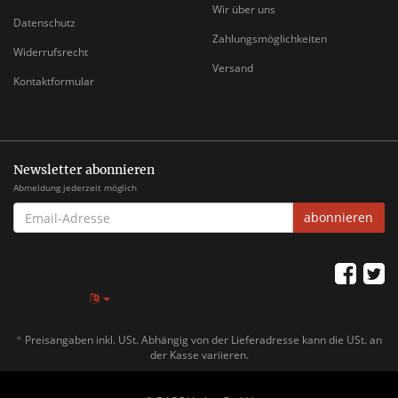
Wir über uns
Datenschutz
Zahlungsmöglichkeiten
Widerrufsrecht
Versand
Kontaktformular
Newsletter abonnieren
Abmeldung jederzeit möglich
EMAIL-
abonnieren
ADRESSE
*
Preisangaben inkl. USt. Abhängig von der Lieferadresse kann die USt. an
der Kasse variieren.