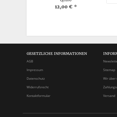
QO100
12,00 €
*
GESETZLICHE INFORMATIONEN
INFOR
AGB
Newslett
Impressum
Sitemap
Datenschutz
Wir über 
Widerrufsrecht
Zahlungs
Kontaktformular
Versand